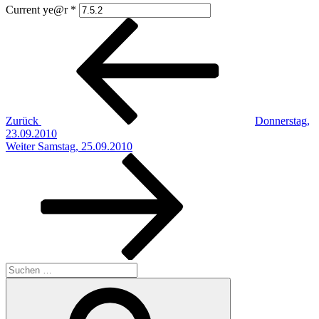
Current ye@r
*
Beitragsnavigation
Vorheriger
Beitrag
Zurück
Donnerstag,
23.09.2010
Nächster
Weiter
Samstag, 25.09.2010
Beitrag
Suchen
nach:
Suchen