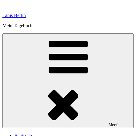
Zum
Inhalt
Tanis Berlin
springen
Mein Tagebuch
Menü
Startseite