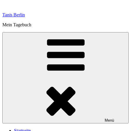
Zum
Inhalt
Tanis Berlin
springen
Mein Tagebuch
Menü
Startseite