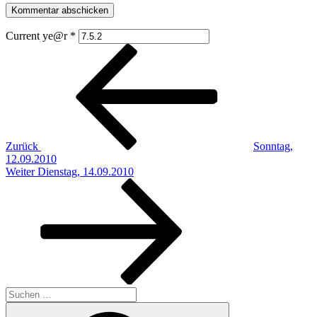
Current ye@r
*
Beitragsnavigation
Vorheriger
Beitrag
Zurück
Sonntag,
12.09.2010
Nächster
Weiter
Dienstag, 14.09.2010
Beitrag
Suchen
nach:
Suchen