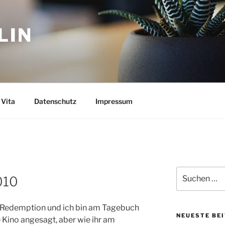
LIN
Vita
Datenschutz
Impressum
Suchen
010
nach:
d Redemption und ich bin am Tagebuch
NEUESTE BE
e Kino angesagt, aber wie ihr am