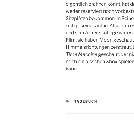
eigentlich erahnen könnt, hat d
weder reserviert noch vorbeste
Sitzplätze bekommen. In Reihe 1
sich ja keiner antun. Also gab 
und sein Arbeitskollege waren
Film, sie haben Moon geschaut. 
Himmelsrichtungen zerstreut. 
Time Machine
geschaut, der ni
noch ein bisschen Xbox spielen
kann.
KATEGORIEN
TAGEBUCH