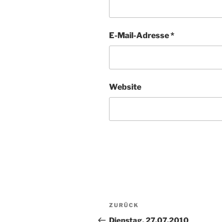
E-Mail-Adresse
*
Website
Beitragsnavigation
Vorheriger
ZURÜCK
Beitrag
Dienstag, 27.07.2010