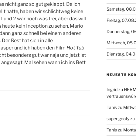
as nicht ganz so gut geklappt. Da ich
Samstag, 08.
llt hatte, haben wir schlichtweg keine
 und 2 war noch was frei, aber das will
Freitag, 07.08
es heute kein Inception zu sehen. Mario
Donnerstag, 0
 dann ganz schnell bei einem anderen
Der Rest hat sich in alle
Mittwoch, 05.
Jasper und ich haben den Film
Hot Tub
Dienstag, 04.
cht besonders gut war naja und jetzt ist
 angesagt. Mal sehen wann ich ins Bett
NEUESTE KO
Ingrid
zu
HERME
vertrauenswür
Tanis
zu
Mittw
super goofy
zu
Tanis
zu
Monta