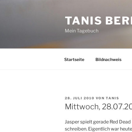
Zum
Inhalt
TANIS BER
springen
Mein Tagebuch
Startseite
Bildnachweis
VERÖFFENTLICHT
28. JULI 2010
VON
TANIS
AM
Mittwoch, 28.07.2
Jasper spielt gerade Red Dea
schreiben. Eigentlich war heut