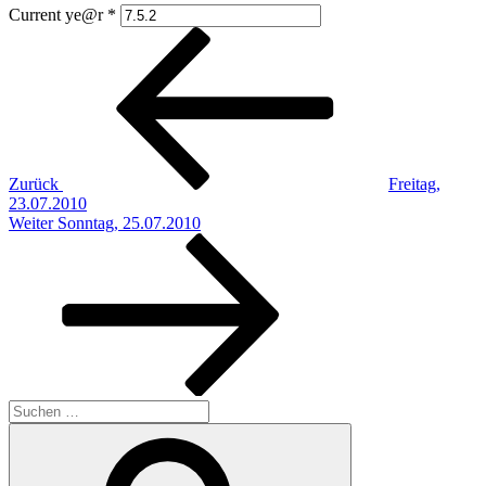
Current ye@r
*
Beitragsnavigation
Vorheriger
Beitrag
Zurück
Freitag,
23.07.2010
Nächster
Weiter
Sonntag, 25.07.2010
Beitrag
Suchen
nach:
Suchen