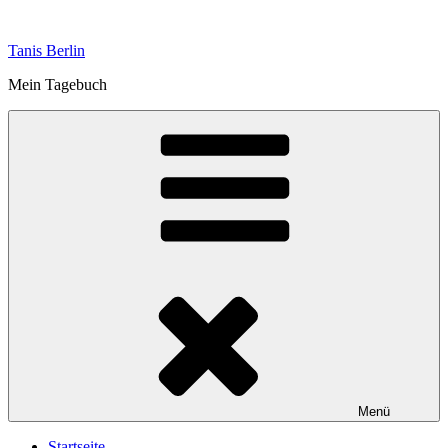
Zum
Inhalt
Tanis Berlin
springen
Mein Tagebuch
Menü
Startseite