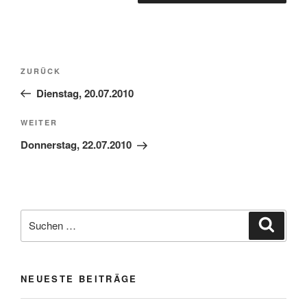
Beitragsnavigation
Vorheriger
ZURÜCK
Beitrag
Dienstag, 20.07.2010
Nächster
WEITER
Beitrag
Donnerstag, 22.07.2010
Suchen
Suche
nach:
NEUESTE BEITRÄGE