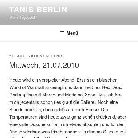
Zum
TANIS BERLIN
Inhalt
Mein Tagebuch
springen
Menü
VERÖFFENTLICHT
21. JULI 2010
VON
TANIS
AM
Mittwoch, 21.07.2010
Heute wird ein verspielter Abend. Erst ist ein bisschen
World of Warcraft angesagt und dann heißt es Red Dead
Redemption mit Marco und Mario bei Xbox Live. Ich freu
mich jedenfalls schon riesig auf die Ballerei. Noch eine
Stunde arbeiten, dann geht´s ab nach Hause. Die
Temperaturen sind heute zwar ganz schön drückend, aber
eine kalte Dusche sollte mich etwas abkühlen und für den
Abend wieder etwas frisch machen. In diesem Sinne euch