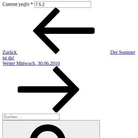
Current ye@r
*
Beitragsnavigation
Vorheriger
Beitrag
Zurück
Der Sommer
ist da!
Nächster
Weiter
Mittwoch, 30.06.2010
Beitrag
Suchen
nach:
Suchen