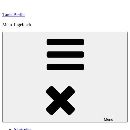
Zum
Inhalt
Tanis Berlin
springen
Mein Tagebuch
Menü
Startseite