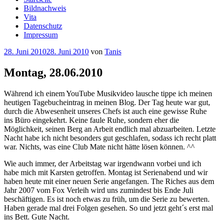
Bildnachweis
Vita
Datenschutz
Impressum
Veröffentlicht
28. Juni 2010
28. Juni 2010
von
Tanis
am
Montag, 28.06.2010
Während ich einem YouTube Musikvideo lausche tippe ich meinen
heutigen Tagebucheintrag in meinen Blog. Der Tag heute war gut,
durch die Abwesenheit unseres Chefs ist auch eine gewisse Ruhe
ins Büro eingekehrt. Keine faule Ruhe, sondern eher die
Möglichkeit, seinen Berg an Arbeit endlich mal abzuarbeiten. Letzte
Nacht habe ich nicht besonders gut geschlafen, sodass ich recht platt
war. Nichts, was eine Club Mate nicht hätte lösen können. ^^
Wie auch immer, der Arbeitstag war irgendwann vorbei und ich
habe mich mit Karsten getroffen. Montag ist Serienabend und wir
haben heute mit einer neuen Serie angefangen. The Riches aus dem
Jahr 2007 vom Fox Verleih wird uns zumindest bis Ende Juli
beschäftigen. Es ist noch etwas zu früh, um die Serie zu bewerten.
Haben gerade mal drei Folgen gesehen. So und jetzt geht´s erst mal
ins Bett. Gute Nacht.