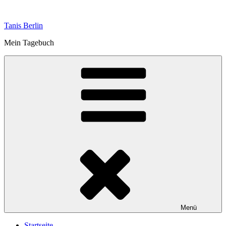
Zum
Inhalt
Tanis Berlin
springen
Mein Tagebuch
Menü
Startseite