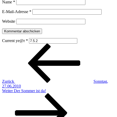
Name
*
E-Mail-Adresse
*
Website
Current ye@r
*
Beitragsnavigation
Vorheriger
Beitrag
Zurück
Sonntag,
27.06.2010
Nächster
Weiter
Der Sommer ist da!
Beitrag