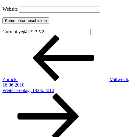
Website
Current ye@r
*
Beitragsnavigation
Vorheriger
Beitrag
Zurück
Mittwoch,
16.06.2010
Nächster
Weiter
Freitag, 18.06.2010
Beitrag