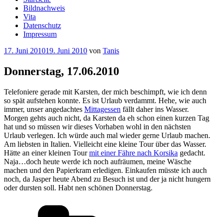
Bildnachweis
Vita
Datenschutz
Impressum
Veröffentlicht
17. Juni 2010
19. Juni 2010
von
Tanis
am
Donnerstag, 17.06.2010
Telefoniere gerade mit Karsten, der mich beschimpft, wie ich denn
so spät aufstehen konnte. Es ist Urlaub verdammt. Hehe, wie auch
immer, unser angedachtes
Mittagessen
fällt daher ins Wasser.
Morgen gehts auch nicht, da Karsten da eh schon einen kurzen Tag
hat und so müssen wir dieses Vorhaben wohl in den nächsten
Urlaub verlegen. Ich würde auch mal wieder gerne Urlaub machen.
Am liebsten in Italien. Vielleicht eine kleine Tour über das Wasser.
Hätte an einer kleinen Tour
mit einer Fähre nach Korsika
gedacht.
Naja…doch heute werde ich noch aufräumen, meine Wäsche
machen und den Papierkram erledigen. Einkaufen müsste ich auch
noch, da Jasper heute Abend zu Besuch ist und der ja nicht hungern
oder dursten soll. Habt nen schönen Donnerstag.
Kategorien