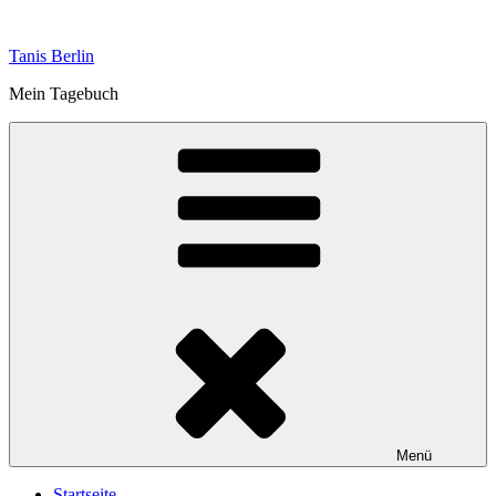
Zum
Inhalt
Tanis Berlin
springen
Mein Tagebuch
Menü
Startseite