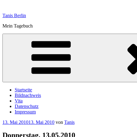
Zum
Inhalt
Tanis Berlin
springen
Mein Tagebuch
Startseite
Bildnachweis
Vita
Datenschutz
Impressum
Veröffentlicht
13. Mai 2010
13. Mai 2010
von
Tanis
am
Donnerstag, 13.05.2010