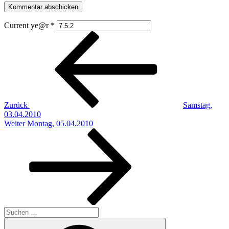
Current ye@r
*
Beitragsnavigation
Vorheriger
Beitrag
Zurück
Samstag,
03.04.2010
Nächster
Weiter
Montag, 05.04.2010
Beitrag
Suchen
nach:
Suchen