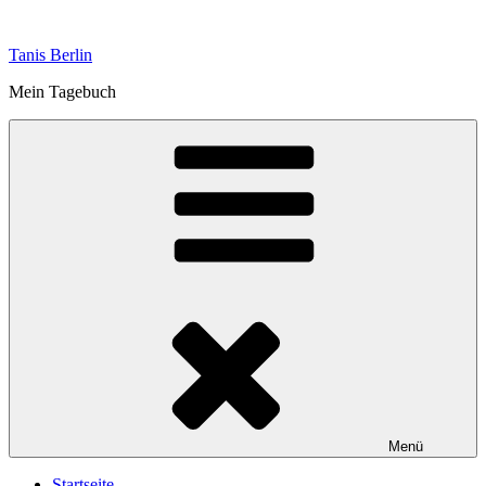
Zum
Inhalt
Tanis Berlin
springen
Mein Tagebuch
Menü
Startseite