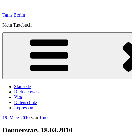
Zum
Inhalt
Tanis Berlin
springen
Mein Tagebuch
Startseite
Bildnachweis
Vita
Datenschutz
Impressum
Veröffentlicht
18. März 2010
von
Tanis
am
Donnerstag, 18.03.2010