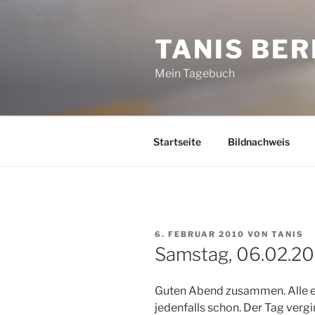
Zum
Inhalt
TANIS BER
springen
Mein Tagebuch
Startseite
Bildnachweis
VERÖFFENTLICHT
6. FEBRUAR 2010
VON
TANIS
AM
Samstag, 06.02.2
Guten Abend zusammen. Alle e
jedenfalls schon. Der Tag vergi