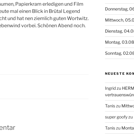
äumen, Papierkram erledigen und Film
Donnerstag, 0
ute mal einen Blick in Brütal Legend
cht und hat nen ziemlich guten Wortwitz.
Mittwoch, 05.
Siebenwind vorbei. Schönen Abend noch.
Dienstag, 04.
Montag, 03.0
Sonntag, 02.0
NEUESTE KO
Ingrid
zu
HERME
vertrauenswür
Tanis
zu
Mittw
super goofy
zu
entar
Tanis
zu
Monta