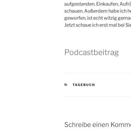
aufgestanden. Einkaufen, Aufr
schauen. Außerdem habe ich he
geworfen, ist echt witzig gema
Jetzt schaue ich erst mal bei 
Podcastbeitrag
KATEGORIEN
TAGEBUCH
Schreibe einen Komm