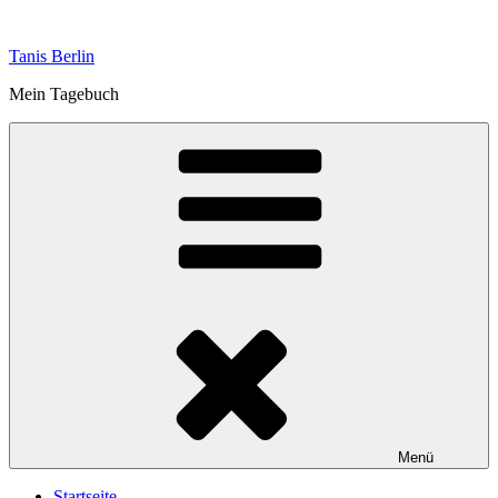
Zum
Inhalt
Tanis Berlin
springen
Mein Tagebuch
Menü
Startseite