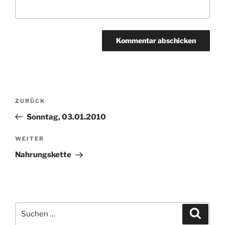
Beitragsnavigation
Vorheriger
ZURÜCK
Beitrag
Sonntag, 03.01.2010
Nächster
WEITER
Beitrag
Nahrungskette
Suchen
Suche
nach: