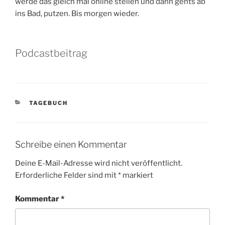
werde das gleich mal online stellen und dann gehts ab
ins Bad, putzen. Bis morgen wieder.
Podcastbeitrag
KATEGORIEN
TAGEBUCH
Schreibe einen Kommentar
Deine E-Mail-Adresse wird nicht veröffentlicht.
Erforderliche Felder sind mit
*
markiert
Kommentar
*