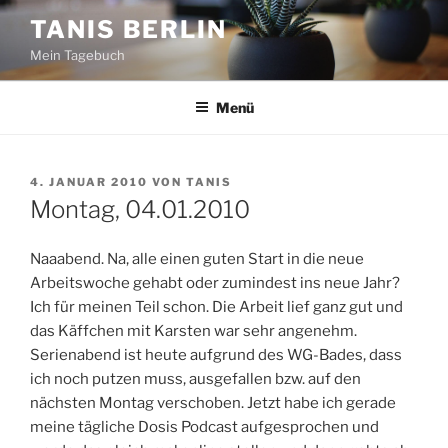
Zum
TANIS BERLIN
Inhalt
Mein Tagebuch
springen
Menü
VERÖFFENTLICHT
4. JANUAR 2010
VON
TANIS
AM
Montag, 04.01.2010
Naaabend. Na, alle einen guten Start in die neue
Arbeitswoche gehabt oder zumindest ins neue Jahr?
Ich für meinen Teil schon. Die Arbeit lief ganz gut und
das Käffchen mit Karsten war sehr angenehm.
Serienabend ist heute aufgrund des WG-Bades, dass
ich noch putzen muss, ausgefallen bzw. auf den
nächsten Montag verschoben. Jetzt habe ich gerade
meine tägliche Dosis Podcast aufgesprochen und