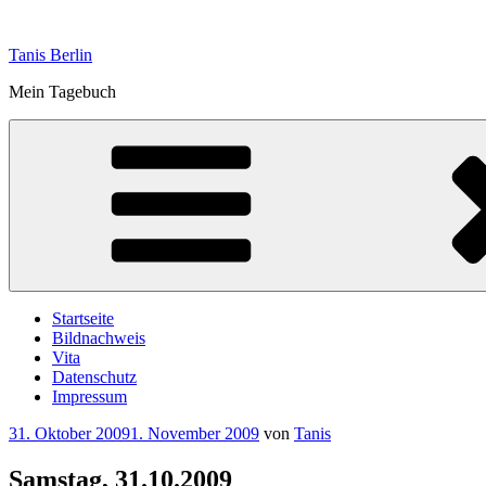
Zum
Inhalt
Tanis Berlin
springen
Mein Tagebuch
Startseite
Bildnachweis
Vita
Datenschutz
Impressum
Veröffentlicht
31. Oktober 2009
1. November 2009
von
Tanis
am
Samstag, 31.10.2009