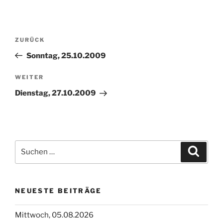
Beitragsnavigation
Vorheriger
ZURÜCK
Beitrag
Sonntag, 25.10.2009
Nächster
WEITER
Beitrag
Dienstag, 27.10.2009
Suchen
Suche
nach:
NEUESTE BEITRÄGE
Mittwoch, 05.08.2026