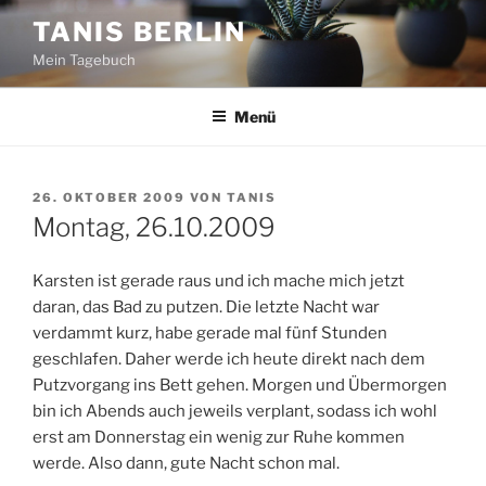
Zum
TANIS BERLIN
Inhalt
Mein Tagebuch
springen
Menü
VERÖFFENTLICHT
26. OKTOBER 2009
VON
TANIS
AM
Montag, 26.10.2009
Karsten ist gerade raus und ich mache mich jetzt
daran, das Bad zu putzen. Die letzte Nacht war
verdammt kurz, habe gerade mal fünf Stunden
geschlafen. Daher werde ich heute direkt nach dem
Putzvorgang ins Bett gehen. Morgen und Übermorgen
bin ich Abends auch jeweils verplant, sodass ich wohl
erst am Donnerstag ein wenig zur Ruhe kommen
werde. Also dann, gute Nacht schon mal.