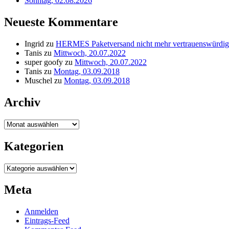
Sonntag, 02.08.2026
Neueste Kommentare
Ingrid
zu
HERMES Paketversand nicht mehr vertrauenswürdig
Tanis
zu
Mittwoch, 20.07.2022
super goofy
zu
Mittwoch, 20.07.2022
Tanis
zu
Montag, 03.09.2018
Muschel
zu
Montag, 03.09.2018
Archiv
Archiv
Kategorien
Kategorien
Meta
Anmelden
Eintrags-Feed