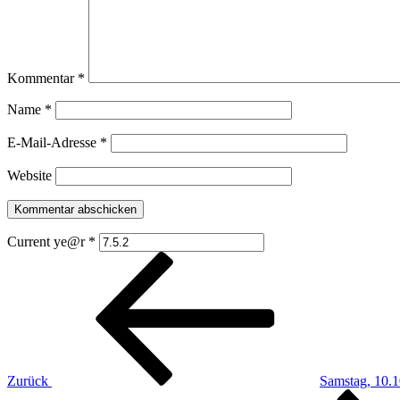
Kommentar
*
Name
*
E-Mail-Adresse
*
Website
Current ye@r
*
Beitragsnavigation
Vorheriger
Beitrag
Zurück
Samstag, 10.
Nächster