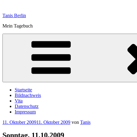
Zum
Inhalt
Tanis Berlin
springen
Mein Tagebuch
Startseite
Bildnachweis
Vita
Datenschutz
Impressum
Veröffentlicht
11. Oktober 2009
11. Oktober 2009
von
Tanis
am
Sonntag, 11.10.2009