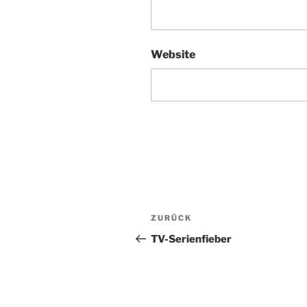
Website
Beitragsnavigation
Vorheriger
ZURÜCK
Beitrag
TV-Serienfieber