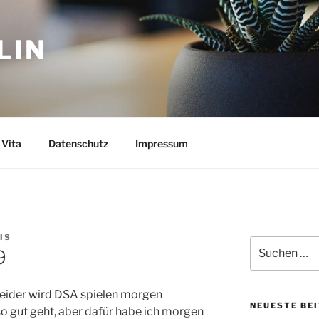
LIN
Vita
Datenschutz
Impressum
IS
Suchen
9
nach:
eider wird DSA spielen morgen
NEUESTE BE
so gut geht, aber dafür habe ich morgen