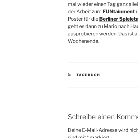
mal wieder einen Tag ganz allei
der Arbeit zum
FUNtainment
u
Poster für die
Berliner Spiele
geht es dann zu Mario nach Ha
ausprobieren werden. Das ist auf
Wochenende.
KATEGORIEN
TAGEBUCH
Schreibe einen Komm
Deine E-Mail-Adresse wird nicht
sind mit
*
markiert