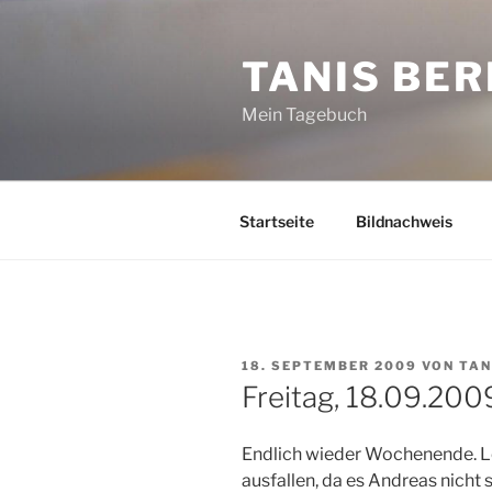
Zum
Inhalt
TANIS BER
springen
Mein Tagebuch
Startseite
Bildnachweis
VERÖFFENTLICHT
18. SEPTEMBER 2009
VON
TAN
AM
Freitag, 18.09.200
Endlich wieder Wochenende. L
ausfallen, da es Andreas nicht 