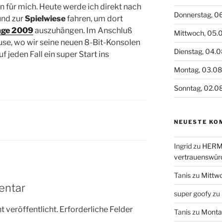
n für mich. Heute werde ich direkt nach
Donnerstag, 0
nd zur
Spielwiese
fahren, um dort
tage 2009
auszuhängen. Im Anschluß
Mittwoch, 05.
use, wo wir seine neuen 8-Bit-Konsolen
Dienstag, 04.
 jeden Fall ein super Start ins
Montag, 03.0
Sonntag, 02.0
NEUESTE KO
Ingrid
zu
HERME
vertrauenswür
Tanis
zu
Mittw
entar
super goofy
zu
 veröffentlicht.
Erforderliche Felder
Tanis
zu
Monta