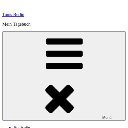
Zum
Inhalt
Tanis Berlin
springen
Mein Tagebuch
Menü
Startseite