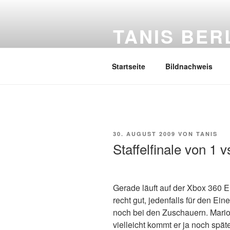
Zum
Inhalt
TANIS BER
springen
Mein Tagebuch
Startseite
Bildnachweis
VERÖFFENTLICHT
30. AUGUST 2009
VON
TANIS
AM
Staffelfinale von 1 v
Gerade läuft auf der Xbox 360 E
recht gut, jedenfalls für den Ein
noch bei den Zuschauern. Mario h
vielleicht kommt er ja noch spät