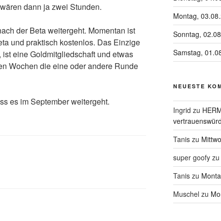
s wären dann ja zwei Stunden.
Montag, 03.08
nach der Beta weitergeht. Momentan ist
Sonntag, 02.0
eta und praktisch kostenlos. Das Einzige
Samstag, 01.0
ist eine Goldmitgliedschaft und etwas
nen Wochen die eine oder andere Runde
NEUESTE KO
ss es im September weitergeht.
Ingrid
zu
HERME
vertrauenswürd
Tanis
zu
Mittw
super goofy
z
Tanis
zu
Monta
Muschel
zu
Mon