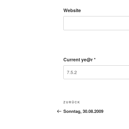
Website
Current ye@r
*
Beitragsnavigation
Vorheriger
ZURÜCK
Beitrag
Sonntag, 30.08.2009