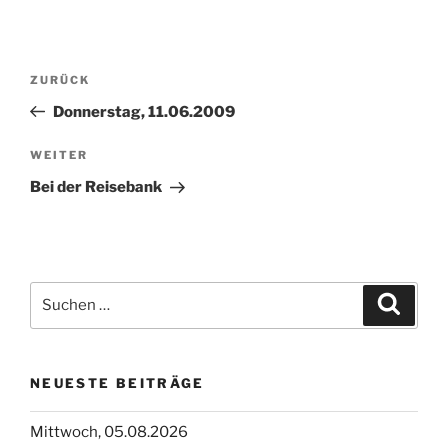
Beitragsnavigation
Vorheriger
ZURÜCK
Beitrag
Donnerstag, 11.06.2009
Nächster
WEITER
Beitrag
Bei der Reisebank
Suchen
Suche
nach:
NEUESTE BEITRÄGE
Mittwoch, 05.08.2026