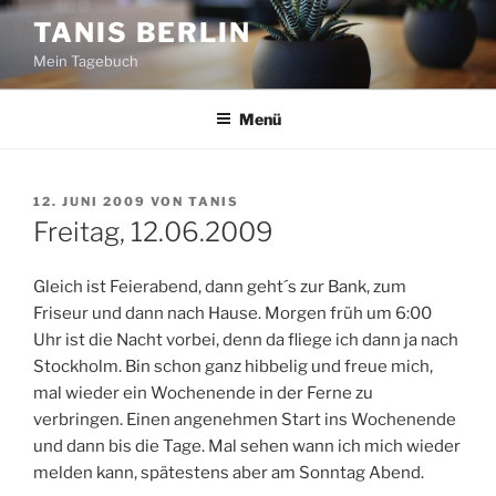
Zum
TANIS BERLIN
Inhalt
Mein Tagebuch
springen
Menü
VERÖFFENTLICHT
12. JUNI 2009
VON
TANIS
AM
Freitag, 12.06.2009
Gleich ist Feierabend, dann geht´s zur Bank, zum
Friseur und dann nach Hause. Morgen früh um 6:00
Uhr ist die Nacht vorbei, denn da fliege ich dann ja nach
Stockholm. Bin schon ganz hibbelig und freue mich,
mal wieder ein Wochenende in der Ferne zu
verbringen. Einen angenehmen Start ins Wochenende
und dann bis die Tage. Mal sehen wann ich mich wieder
melden kann, spätestens aber am Sonntag Abend.