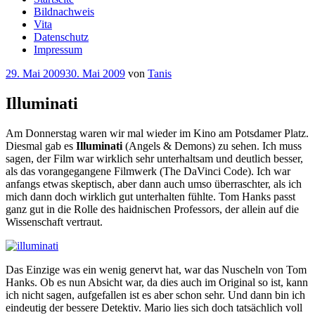
Bildnachweis
Vita
Datenschutz
Impressum
Veröffentlicht
29. Mai 2009
30. Mai 2009
von
Tanis
am
Illuminati
Am Donnerstag waren wir mal wieder im Kino am Potsdamer Platz.
Diesmal gab es
Illuminati
(Angels & Demons) zu sehen. Ich muss
sagen, der Film war wirklich sehr unterhaltsam und deutlich besser,
als das vorangegangene Filmwerk (The DaVinci Code). Ich war
anfangs etwas skeptisch, aber dann auch umso überraschter, als ich
mich dann doch wirklich gut unterhalten fühlte. Tom Hanks passt
ganz gut in die Rolle des haidnischen Professors, der allein auf die
Wissenschaft vertraut.
Das Einzige was ein wenig genervt hat, war das Nuscheln von Tom
Hanks. Ob es nun Absicht war, da dies auch im Original so ist, kann
ich nicht sagen, aufgefallen ist es aber schon sehr. Und dann bin ich
eindeutig der bessere Detektiv. Mario lies sich doch tatsächlich voll