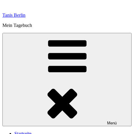
Zum
Inhalt
Tanis Berlin
springen
Mein Tagebuch
Menü
Startseite