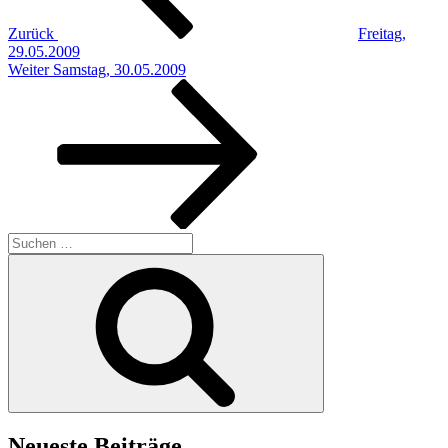
Zurück
Freitag,
29.05.2009
Nächster
Weiter
Samstag, 30.05.2009
Beitrag
Suchen
nach:
Suchen
Neueste Beiträge