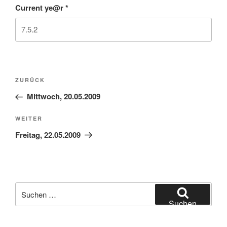
Current ye@r
*
Beitragsnavigation
Vorheriger
ZURÜCK
Beitrag
Mittwoch, 20.05.2009
Nächster
WEITER
Beitrag
Freitag, 22.05.2009
Suchen
nach:
Suchen