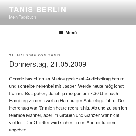
Zum
TANIS BERLIN
Inhalt
Mein Tagebuch
springen
Menü
VERÖFFENTLICHT
21. MAI 2009
VON
TANIS
AM
Donnerstag, 21.05.2009
Gerade bastel ich an Marios geekcast-Audiobeitrag herum
und schreibe nebenbei mit Jasper. Werde heute möglichst
früh ins Bett gehen, da ich ja morgen um 7:30 Uhr nach
Hamburg zu den zweiten Hamburger Spieletage fahre. Der
Herrentag war für mich heute recht ruhig. Ab und zu sah ich
feiernde Männer, aber im Großen und Ganzen war nicht
viel los. Der Großteil wird sicher in den Abendstunden
abgehen.