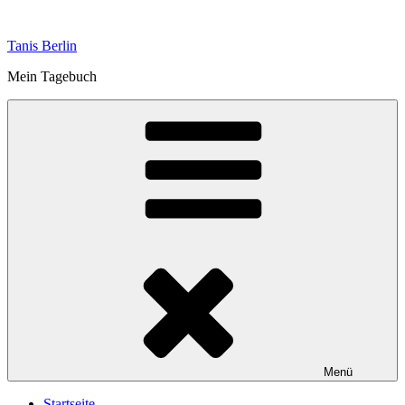
Zum
Inhalt
Tanis Berlin
springen
Mein Tagebuch
Menü
Startseite