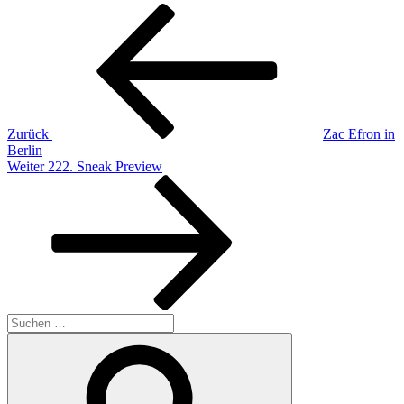
Beitragsnavigation
Vorheriger
Beitrag
Zurück
Zac Efron in
Berlin
Nächster
Weiter
222. Sneak Preview
Beitrag
Suchen
nach:
Suchen