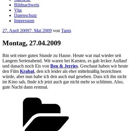
Bildnachweis
Vita
Datenschutz
Impressum
Veröffentlicht
27. April 2009
7. Mai 2009
von
Tanis
am
Montag, 27.04.2009
Bin seit einer guten Stunde zu Hause. Heute war mal wieder seit
Langem Serienabend. Wir waren bei Karsten, es gab lecker Auflauf
und danach noch Eis von
Ben & Jerries
. Geschaut haben wir heute
den Film
Krabat
, den ich leider als eher mittelmäßig bezeichnen
würde, aber nun habe ich den auch mal gesehen. Dass ich ihn nicht
im Kino sah, finde ich jetzt auch gar nicht mehr so schlimm. Also,
gute Nacht dann erstmal.
Kategorien