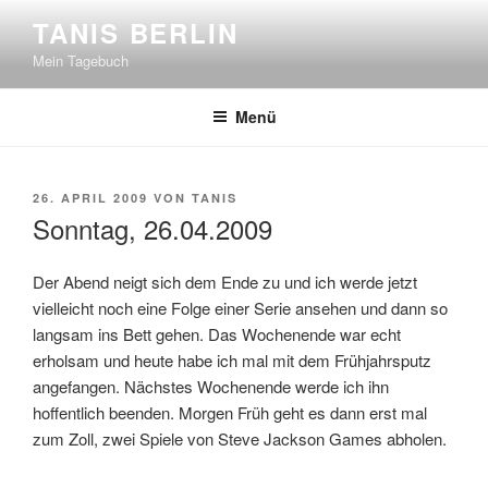
Zum
TANIS BERLIN
Inhalt
Mein Tagebuch
springen
Menü
VERÖFFENTLICHT
26. APRIL 2009
VON
TANIS
AM
Sonntag, 26.04.2009
Der Abend neigt sich dem Ende zu und ich werde jetzt
vielleicht noch eine Folge einer Serie ansehen und dann so
langsam ins Bett gehen. Das Wochenende war echt
erholsam und heute habe ich mal mit dem Frühjahrsputz
angefangen. Nächstes Wochenende werde ich ihn
hoffentlich beenden. Morgen Früh geht es dann erst mal
zum Zoll, zwei Spiele von Steve Jackson Games abholen.