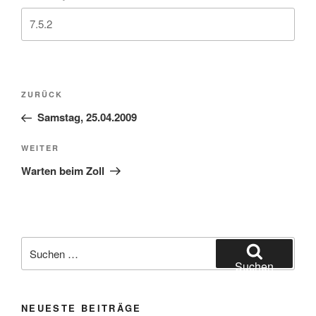
Beitragsnavigation
Vorheriger
ZURÜCK
Beitrag
Samstag, 25.04.2009
Nächster
WEITER
Beitrag
Warten beim Zoll
Suchen
nach:
Suchen
NEUESTE BEITRÄGE