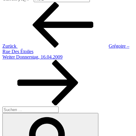
Beitragsnavigation
Vorheriger
Beitrag
Zurück
Grégoire –
Rue Des Étoiles
Nächster
Weiter
Donnerstag, 16.04.2009
Beitrag
Suchen
nach:
Suchen