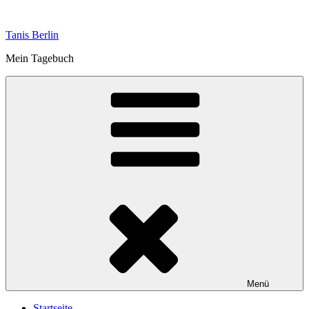
Zum
Inhalt
Tanis Berlin
springen
Mein Tagebuch
Menü
Startseite