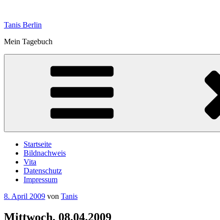
Zum
Inhalt
Tanis Berlin
springen
Mein Tagebuch
Startseite
Bildnachweis
Vita
Datenschutz
Impressum
Veröffentlicht
8. April 2009
von
Tanis
am
Mittwoch, 08.04.2009