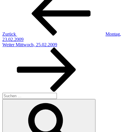
Zurück
Montag,
23.02.2009
Nächster
Weiter
Mittwoch, 25.02.2009
Beitrag
Suchen
nach:
Suchen