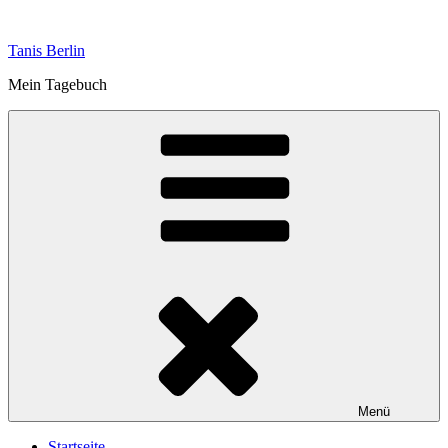
Zum
Inhalt
Tanis Berlin
springen
Mein Tagebuch
Menü
Startseite