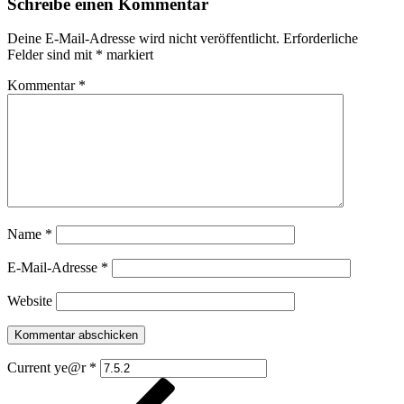
Schreibe einen Kommentar
Deine E-Mail-Adresse wird nicht veröffentlicht.
Erforderliche
Felder sind mit
*
markiert
Kommentar
*
Name
*
E-Mail-Adresse
*
Website
Current ye@r
*
Beitragsnavigation
Vorheriger
Beitrag