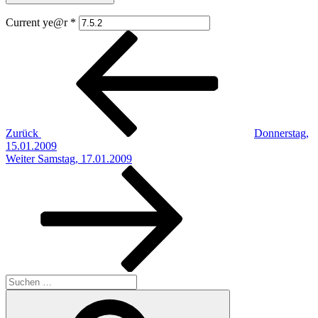
Current ye@r
*
Beitragsnavigation
Vorheriger
Beitrag
Zurück
Donnerstag,
15.01.2009
Nächster
Weiter
Samstag, 17.01.2009
Beitrag
Suchen
nach:
Suchen