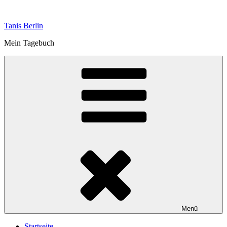
Zum
Inhalt
Tanis Berlin
springen
Mein Tagebuch
Menü
Startseite