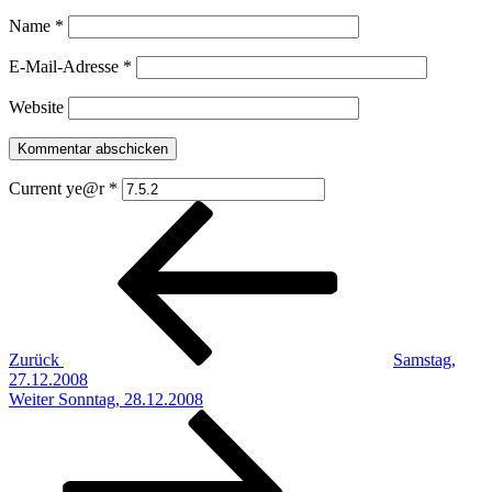
Name
*
E-Mail-Adresse
*
Website
Current ye@r
*
Beitragsnavigation
Vorheriger
Beitrag
Zurück
Samstag,
27.12.2008
Nächster
Weiter
Sonntag, 28.12.2008
Beitrag