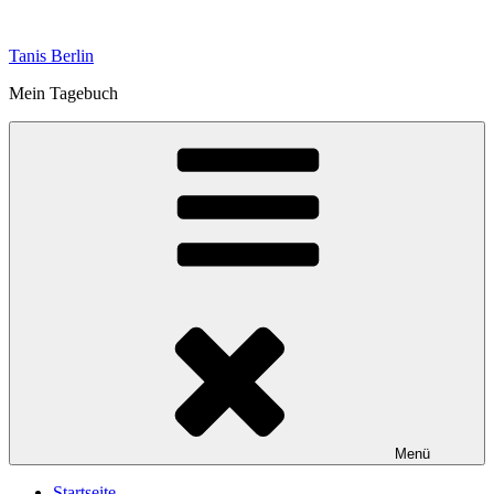
Zum
Inhalt
Tanis Berlin
springen
Mein Tagebuch
Menü
Startseite