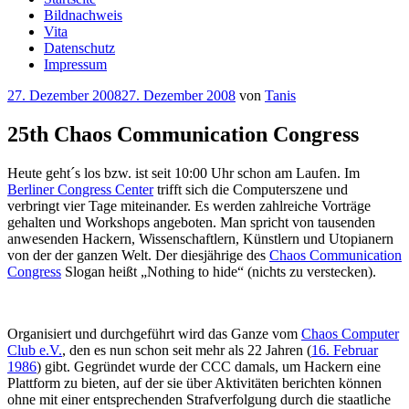
Bildnachweis
Vita
Datenschutz
Impressum
Veröffentlicht
27. Dezember 2008
27. Dezember 2008
von
Tanis
am
25th Chaos Communication Congress
Heute geht´s los bzw. ist seit 10:00 Uhr schon am Laufen. Im
Berliner Congress Center
trifft sich die Computerszene und
verbringt vier Tage miteinander. Es werden zahlreiche Vorträge
gehalten und Workshops angeboten. Man spricht von tausenden
anwesenden Hackern, Wissenschaftlern, Künstlern und Utopianern
von der der ganzen Welt. Der diesjährige des
Chaos Communication
Congress
Slogan heißt „Nothing to hide“ (nichts zu verstecken).
Organisiert und durchgeführt wird das Ganze vom
Chaos Computer
Club e.V.
, den es nun schon seit mehr als 22 Jahren (
16. Februar
1986
) gibt. Gegründet wurde der CCC damals, um Hackern eine
Plattform zu bieten, auf der sie über Aktivitäten berichten können
ohne mit einer entsprechenden Strafverfolgung durch die staatliche