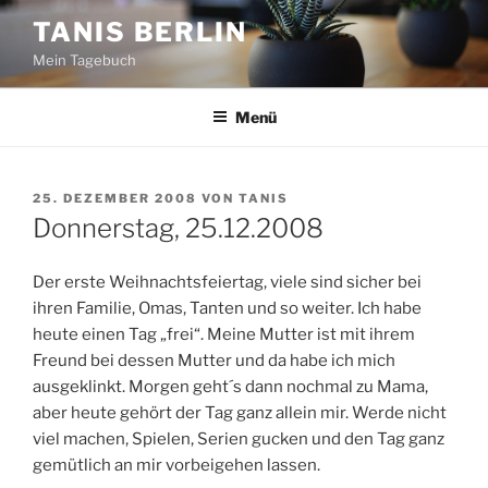
Zum
TANIS BERLIN
Inhalt
Mein Tagebuch
springen
Menü
VERÖFFENTLICHT
25. DEZEMBER 2008
VON
TANIS
AM
Donnerstag, 25.12.2008
Der erste Weihnachtsfeiertag, viele sind sicher bei
ihren Familie, Omas, Tanten und so weiter. Ich habe
heute einen Tag „frei“. Meine Mutter ist mit ihrem
Freund bei dessen Mutter und da habe ich mich
ausgeklinkt. Morgen geht´s dann nochmal zu Mama,
aber heute gehört der Tag ganz allein mir. Werde nicht
viel machen, Spielen, Serien gucken und den Tag ganz
gemütlich an mir vorbeigehen lassen.