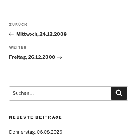
Beitragsnavigation
Vorheriger
ZURÜCK
Beitrag
Mittwoch, 24.12.2008
Nächster
WEITER
Beitrag
Freitag, 26.12.2008
Suchen
Suche
nach:
NEUESTE BEITRÄGE
Donnerstag, 06.08.2026