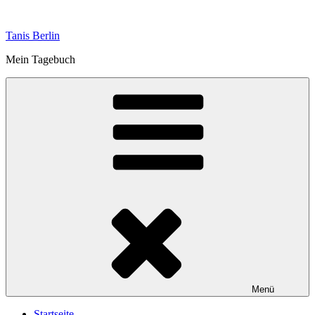
Zum
Inhalt
Tanis Berlin
springen
Mein Tagebuch
Menü
Startseite