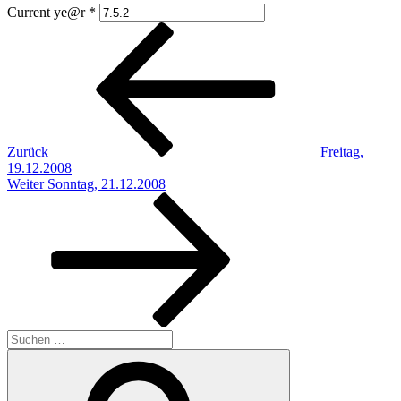
Current ye@r
*
Beitragsnavigation
Vorheriger
Beitrag
Zurück
Freitag,
19.12.2008
Nächster
Weiter
Sonntag, 21.12.2008
Beitrag
Suchen
nach:
Suchen