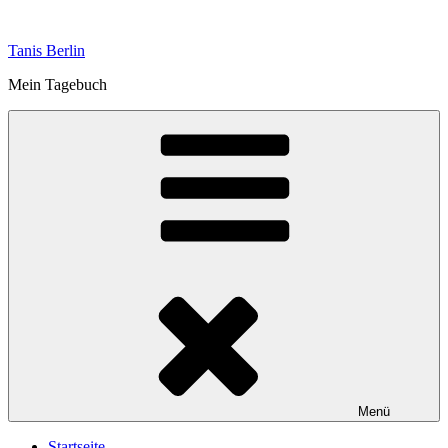
Zum
Inhalt
Tanis Berlin
springen
Mein Tagebuch
Menü
Startseite