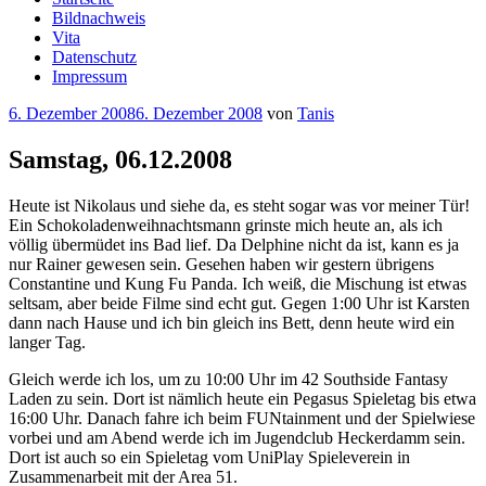
Bildnachweis
Vita
Datenschutz
Impressum
Veröffentlicht
6. Dezember 2008
6. Dezember 2008
von
Tanis
am
Samstag, 06.12.2008
Heute ist Nikolaus und siehe da, es steht sogar was vor meiner Tür!
Ein Schokoladenweihnachtsmann grinste mich heute an, als ich
völlig übermüdet ins Bad lief. Da Delphine nicht da ist, kann es ja
nur Rainer gewesen sein. Gesehen haben wir gestern übrigens
Constantine und Kung Fu Panda. Ich weiß, die Mischung ist etwas
seltsam, aber beide Filme sind echt gut. Gegen 1:00 Uhr ist Karsten
dann nach Hause und ich bin gleich ins Bett, denn heute wird ein
langer Tag.
Gleich werde ich los, um zu 10:00 Uhr im 42 Southside Fantasy
Laden zu sein. Dort ist nämlich heute ein Pegasus Spieletag bis etwa
16:00 Uhr. Danach fahre ich beim FUNtainment und der Spielwiese
vorbei und am Abend werde ich im Jugendclub Heckerdamm sein.
Dort ist auch so ein Spieletag vom UniPlay Spieleverein in
Zusammenarbeit mit der Area 51.