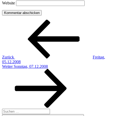
Website
Beitragsnavigation
Vorheriger
Beitrag
Zurück
Freitag,
05.12.2008
Nächster
Weiter
Sonntag, 07.12.2008
Beitrag
Suchen
nach: