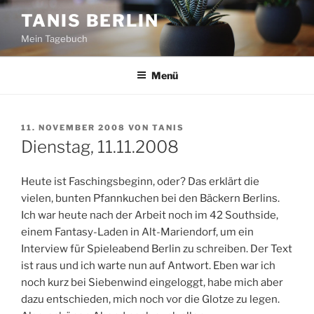
Zum
TANIS BERLIN
Inhalt
Mein Tagebuch
springen
Menü
VERÖFFENTLICHT
11. NOVEMBER 2008
VON
TANIS
AM
Dienstag, 11.11.2008
Heute ist Faschingsbeginn, oder? Das erklärt die
vielen, bunten Pfannkuchen bei den Bäckern Berlins.
Ich war heute nach der Arbeit noch im 42 Southside,
einem Fantasy-Laden in Alt-Mariendorf, um ein
Interview für Spieleabend Berlin zu schreiben. Der Text
ist raus und ich warte nun auf Antwort. Eben war ich
noch kurz bei Siebenwind eingeloggt, habe mich aber
dazu entschieden, mich noch vor die Glotze zu legen.