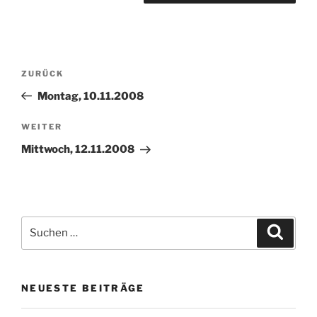
Beitragsnavigation
Vorheriger
ZURÜCK
Beitrag
Montag, 10.11.2008
Nächster
WEITER
Beitrag
Mittwoch, 12.11.2008
Suchen
Suche
nach:
NEUESTE BEITRÄGE