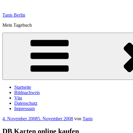
Zum
Inhalt
Tanis Berlin
springen
Mein Tagebuch
Startseite
Bildnachweis
Vita
Datenschutz
Impressum
Veröffentlicht
4. November 2008
5. November 2008
von
Tanis
am
DB Karten online kaufen