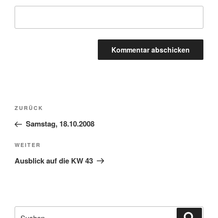
Beitragsnavigation
Vorheriger
ZURÜCK
Beitrag
Samstag, 18.10.2008
Nächster
WEITER
Beitrag
Ausblick auf die KW 43
Suchen
Suche