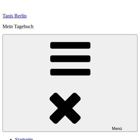
Zum
Inhalt
Tanis Berlin
springen
Mein Tagebuch
Menü
Startseite