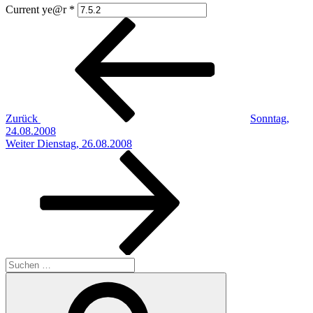
Current ye@r
*
Beitragsnavigation
Vorheriger
Beitrag
Zurück
Sonntag,
24.08.2008
Nächster
Weiter
Dienstag, 26.08.2008
Beitrag
Suchen
nach:
Suchen