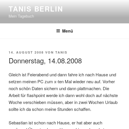
Zum
TANIS BERLIN
Inhalt
Mein Tagebuch
springen
Menü
VERÖFFENTLICHT
14. AUGUST 2008
VON
TANIS
AM
Donnerstag, 14.08.2008
Gleich ist Feierabend und dann fahre ich nach Hause und
setzen meinen PC zum x-ten Mal wieder neu auf. Vorher
noch schön Daten sichern und dann plattmachen. Die
Arbeit für flashpoint werde ich dann wohl doch auf nächste
Woche verschieben müssen, aber in zwei Wochen Urlaub
sollte ich da schon meine Stunden schaffen.
Sebastian ist schon nach Hause, er hat aber auch