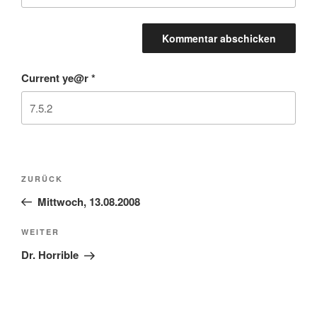
Current ye@r
*
Beitragsnavigation
Vorheriger
ZURÜCK
Beitrag
Mittwoch, 13.08.2008
Nächster
WEITER
Beitrag
Dr. Horrible