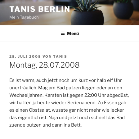
Zum
TANIS BERLIN
Inhalt
Mein Tagebuch
springen
Menü
VERÖFFENTLICHT
28. JULI 2008
VON
TANIS
AM
Montag, 28.07.2008
Es ist warm, auch jetzt noch um kurz vor halb elf Uhr
unerträglich. Mag am Bad putzen liegen oder an den
Wechseljahren. Karsten ist gegen 22:00 Uhr abgedüst,
wir hatten ja heute wieder Serienabend. Zu Essen gab
es einen Obstsalat, wusste gar nicht mehr wie lecker
das eigentlich ist. Naja und jetzt noch schnell das Bad
zuende putzen und dann ins Bett.