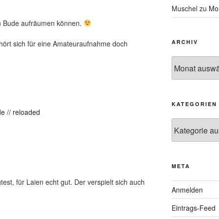
Muschel
zu
Mon
ein Bude aufräumen können.
ARCHIV
r hört sich für eine Amateuraufnahme doch
Archiv
KATEGORIEN
de // reloaded
Kategorien
META
est, für Laien echt gut. Der verspielt sich auch
Anmelden
Eintrags-Feed