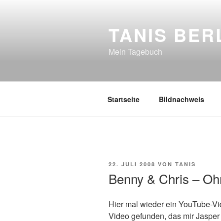
Zum
Inhalt
TANIS BER
springen
Mein Tagebuch
Startseite
Bildnachweis
VERÖFFENTLICHT
22. JULI 2008
VON
TANIS
AM
Benny & Chris – Oh
Hier mal wieder ein YouTube-Vi
Video gefunden, das mir Jasper 