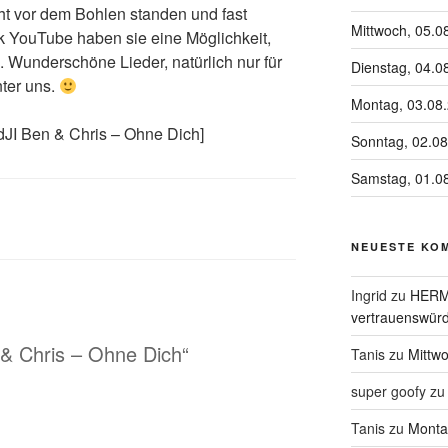
cht vor dem Bohlen standen und fast
Mittwoch, 05.0
k YouTube haben sie eine Möglichkeit,
 Wunderschöne Lieder, natürlich nur für
Dienstag, 04.0
ter uns.
Montag, 03.08
dJI Ben & Chris – Ohne Dich]
Sonntag, 02.0
Samstag, 01.0
NEUESTE KO
Ingrid
zu
HERME
vertrauenswürd
& Chris – Ohne Dich“
Tanis
zu
Mittw
super goofy
z
Tanis
zu
Monta