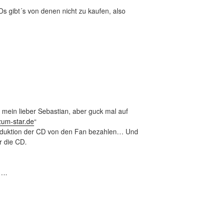
s gibt´s von denen nicht zu kaufen, also
 mein lieber Sebastian, aber guck mal auf
zum-star.de
“
roduktion der CD von den Fan bezahlen… Und
r die CD.
n….