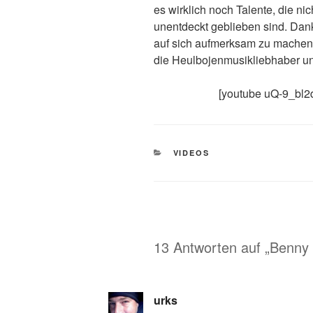
es wirklich noch Talente, die ni
unentdeckt geblieben sind. Dan
auf sich aufmerksam zu machen.
die Heulbojenmusikliebhaber un
[youtube uQ-9_bl2
KATEGORIEN
VIDEOS
13 Antworten auf „Benny 
urks