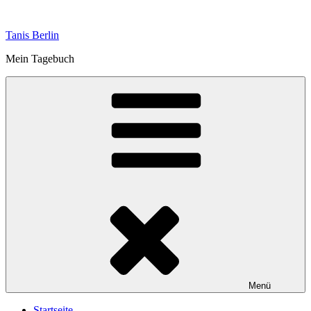
Zum
Inhalt
Tanis Berlin
springen
Mein Tagebuch
Menü
Startseite