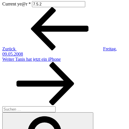
Current ye@r
*
Beitragsnavigation
Vorheriger
Beitrag
Zurück
Freitag,
09.05.2008
Nächster
Weiter
Tanis hat jetzt ein iPhone
Beitrag
Suchen
nach:
Suchen