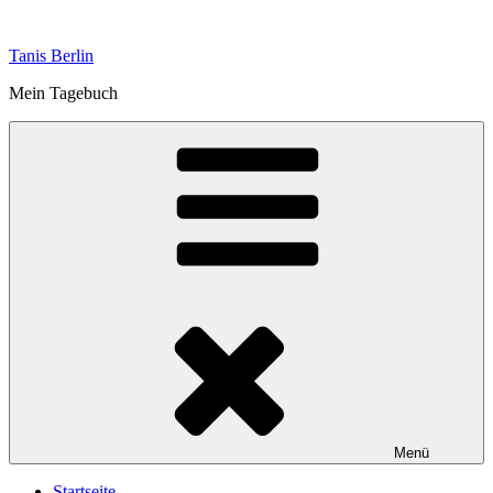
Zum
Inhalt
Tanis Berlin
springen
Mein Tagebuch
Menü
Startseite