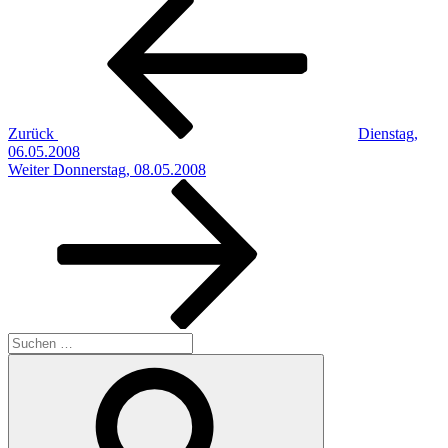
Beitragsnavigation
Beitrag
Zurück
Dienstag,
06.05.2008
Nächster
Weiter
Donnerstag, 08.05.2008
Beitrag
Suchen
nach:
Suchen