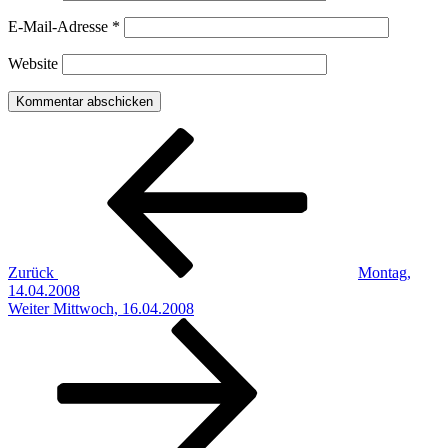
E-Mail-Adresse
*
Website
Beitragsnavigation
Vorheriger
Beitrag
Zurück
Montag,
14.04.2008
Nächster
Weiter
Mittwoch, 16.04.2008
Beitrag