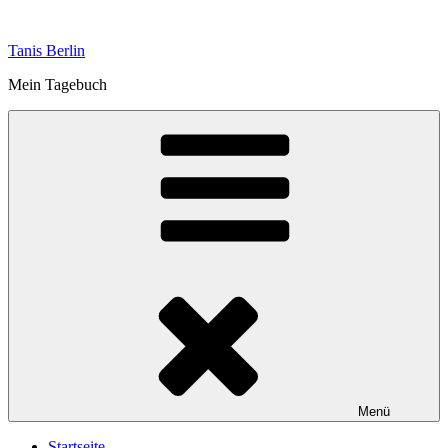
Zum
Inhalt
Tanis Berlin
springen
Mein Tagebuch
Menü
Startseite