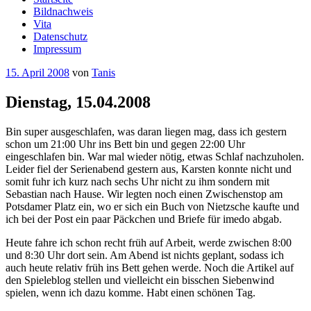
Bildnachweis
Vita
Datenschutz
Impressum
Veröffentlicht
15. April 2008
von
Tanis
am
Dienstag, 15.04.2008
Bin super ausgeschlafen, was daran liegen mag, dass ich gestern
schon um 21:00 Uhr ins Bett bin und gegen 22:00 Uhr
eingeschlafen bin. War mal wieder nötig, etwas Schlaf nachzuholen.
Leider fiel der Serienabend gestern aus, Karsten konnte nicht und
somit fuhr ich kurz nach sechs Uhr nicht zu ihm sondern mit
Sebastian nach Hause. Wir legten noch einen Zwischenstop am
Potsdamer Platz ein, wo er sich ein Buch von Nietzsche kaufte und
ich bei der Post ein paar Päckchen und Briefe für imedo abgab.
Heute fahre ich schon recht früh auf Arbeit, werde zwischen 8:00
und 8:30 Uhr dort sein. Am Abend ist nichts geplant, sodass ich
auch heute relativ früh ins Bett gehen werde. Noch die Artikel auf
den Spieleblog stellen und vielleicht ein bisschen Siebenwind
spielen, wenn ich dazu komme. Habt einen schönen Tag.