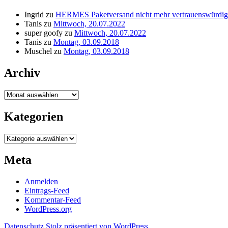
Ingrid
zu
HERMES Paketversand nicht mehr vertrauenswürdig
Tanis
zu
Mittwoch, 20.07.2022
super goofy
zu
Mittwoch, 20.07.2022
Tanis
zu
Montag, 03.09.2018
Muschel
zu
Montag, 03.09.2018
Archiv
Archiv
Kategorien
Kategorien
Meta
Anmelden
Eintrags-Feed
Kommentar-Feed
WordPress.org
Datenschutz
Stolz präsentiert von WordPress