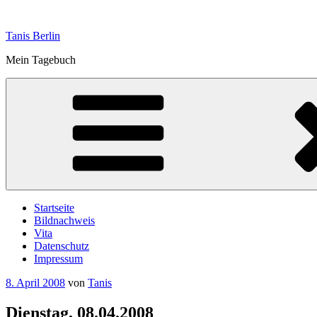
Zum
Inhalt
Tanis Berlin
springen
Mein Tagebuch
Startseite
Bildnachweis
Vita
Datenschutz
Impressum
Veröffentlicht
8. April 2008
von
Tanis
am
Dienstag, 08.04.2008