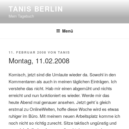
Zum
TANIS BERLIN
Inhalt
Mein Tagebuch
springen
Menü
VERÖFFENTLICHT
11. FEBRUAR 2008
VON
TANIS
AM
Montag, 11.02.2008
Komisch, jetzt sind die Umlaute wieder da. Sowohl in den
Kommentaren als auch in meinen täglichen Einträgen. Ich
verstehe das nicht. Hab mir einen abgemüht und nichts
erreicht und nun funktioniert es wieder. Werde mir das
heute Abend mal genauer ansehen. Jetzt geht´s gleich
erstmal zu OnlineWelten, hoffe diese Woche wird es etwas
ruhiger im Büro. Mit meinem neuen Arbeitsplatz komme ich
noch nicht so richtig zurecht. Sitze taktisch ungünstig und