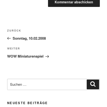
Beitragsnavigation
Vorheriger
ZURÜCK
Beitrag
Sonntag, 10.02.2008
Nächster
WEITER
Beitrag
WOW Miniaturenspiel
Suchen
Suche
nach:
NEUESTE BEITRÄGE