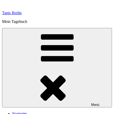
Zum
Inhalt
Tanis Berlin
springen
Mein Tagebuch
Menü
Startseite