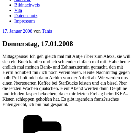
Bildnachweis
Vita
Datenschutz
Impressum
Veröffentlicht
17. Januar 2008
von
Tanis
am
Donnerstag, 17.01.2008
Mittagspause! Ich geh gleich mal mit Antje r?ber zum Alexa, sie will
sich ein Buch kaufen und ich schlender einfach mal mit. Habe heute
endlich mal meinen Bank- und Zahnarzttermin gemacht, den mit
Herrn Schubert mu? ich noch vereinbaren. Heute Nachmittag gegen
halb f?nf holt mich dann Achim von der Arbeit ab. Wir werden uns
einen ?berteuerten Kaffee bei StarBucks leisten und ein bissel ?ber
die letzten Wochen quatschen. Heut Abend werden dann Delphine
und ich den Jasper bekochen, da er mir letzten Freitag beim IKEA-
Kisten schleppen geholfen hat. Es gibt irgendein franz?sisches
Entengericht, ich bin mal gespannt.
Kategorien