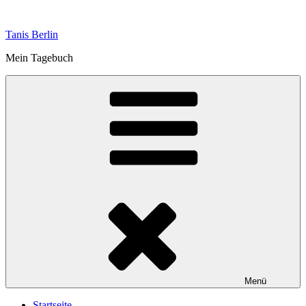
Zum
Inhalt
Tanis Berlin
springen
Mein Tagebuch
Menü
Startseite