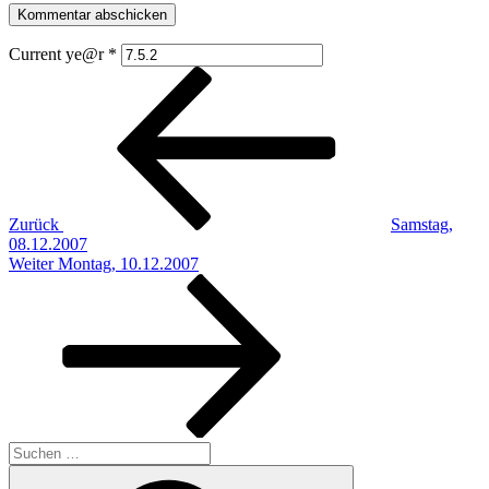
Current ye@r
*
Beitragsnavigation
Vorheriger
Beitrag
Zurück
Samstag,
08.12.2007
Nächster
Weiter
Montag, 10.12.2007
Beitrag
Suchen
nach:
Suchen