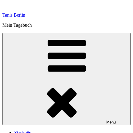
Zum
Inhalt
Tanis Berlin
springen
Mein Tagebuch
Menü
Startseite