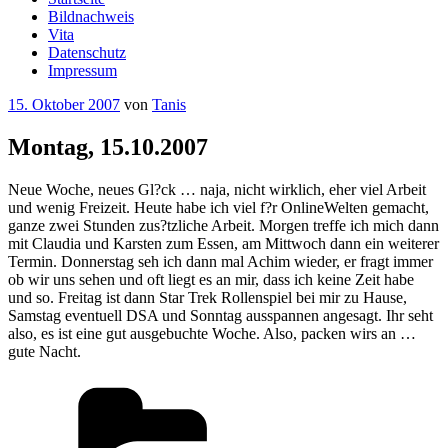
Bildnachweis
Vita
Datenschutz
Impressum
Veröffentlicht
15. Oktober 2007
von
Tanis
am
Montag, 15.10.2007
Neue Woche, neues Gl?ck … naja, nicht wirklich, eher viel Arbeit
und wenig Freizeit. Heute habe ich viel f?r OnlineWelten gemacht,
ganze zwei Stunden zus?tzliche Arbeit. Morgen treffe ich mich dann
mit Claudia und Karsten zum Essen, am Mittwoch dann ein weiterer
Termin. Donnerstag seh ich dann mal Achim wieder, er fragt immer
ob wir uns sehen und oft liegt es an mir, dass ich keine Zeit habe
und so. Freitag ist dann Star Trek Rollenspiel bei mir zu Hause,
Samstag eventuell DSA und Sonntag ausspannen angesagt. Ihr seht
also, es ist eine gut ausgebuchte Woche. Also, packen wirs an …
gute Nacht.
Kategorien