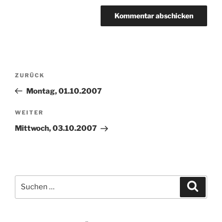
Beitragsnavigation
Vorheriger
ZURÜCK
Beitrag
Montag, 01.10.2007
Nächster
WEITER
Beitrag
Mittwoch, 03.10.2007
Suchen
Suche
nach: