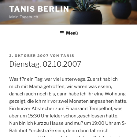
Zum
TANIS BERLIN
Inhalt
Mein Tagebuch
springen
Menü
VERÖFFENTLICHT
2. OKTOBER 2007
VON
TANIS
AM
Dienstag, 02.10.2007
Was f?r ein Tag, war viel unterwegs. Zuerst hab ich
mich mit Mama getroffen, wir waren was essen,
danach auch noch Eis, dann habe ich ihr eine Wohnung
gezeigt, die ich mir vor zwei Monaten angesehen hatte.
Ein kurzer Abstecher zum Finanzamt Tempelhof, was
aber um 15:30 Uhr leider schon geschlossen hatte.
Nun bin ich kurz zu Hause und mu? um 19:00 Uhr am S-
Bahnhof Yorckstra?e sein, denn dann fahre ich