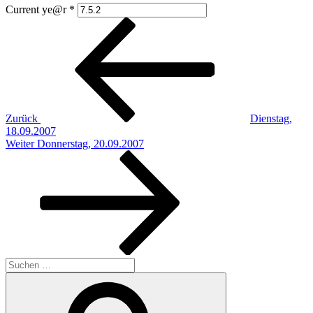
Current ye@r
*
Beitragsnavigation
Vorheriger
Beitrag
Zurück
Dienstag,
18.09.2007
Nächster
Weiter
Donnerstag, 20.09.2007
Beitrag
Suchen
nach:
Suchen