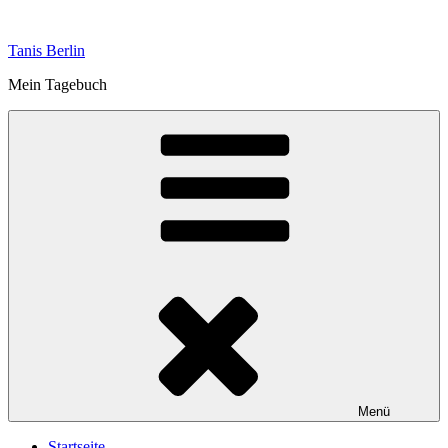
Zum
Inhalt
Tanis Berlin
springen
Mein Tagebuch
Menü
Startseite